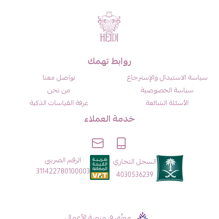
روابط تهمك
سياسة الاستبدال والإسترجاع
تواصل معنا
سياسة الخصوصية
من نحن
الأسئلة الشائعة
غرفة القياسات الذكية
خدمة العملاء
الرقم الضريبي
السجل التجاري
311422780100003
4030536239
موثّق في منصة الأعمال