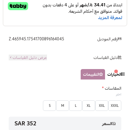
رقم الموديل
Z.465945.17541700896164045
دليل القياسات
عرض دليل القياسات
الخيارات
التقييمات
المقاسات
*
اختر
S
M
L
XL
XXL
XXXL
352 SAR
السعر