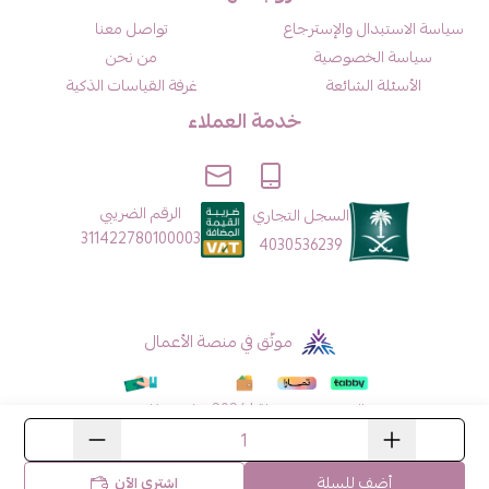
سياسة الاستبدال والإسترجاع
تواصل معنا
سياسة الخصوصية
من نحن
الأسئلة الشائعة
غرفة القياسات الذكية
خدمة العملاء
الرقم الضريبي
السجل التجاري
311422780100003
4030536239
موثّق في منصة الأعمال
الحقوق محفوظة | 2026
هايدي فاشن
أضف للسلة
اشتري الآن