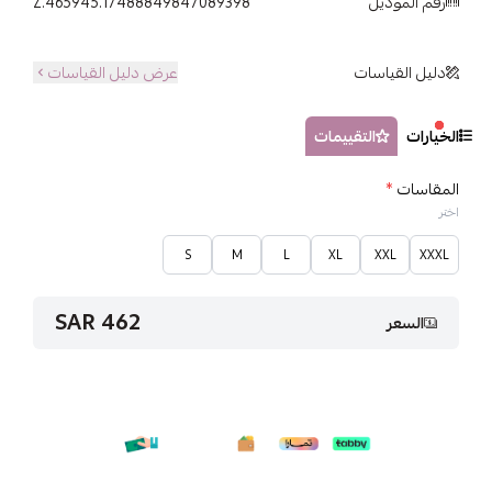
رقم الموديل
Z.465945.17488849847089398
دليل القياسات
عرض دليل القياسات
الخيارات
التقييمات
المقاسات
*
اختر
S
M
L
XL
XXL
XXXL
462 SAR
السعر