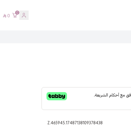
0
0
Z.465945.17487138109378438