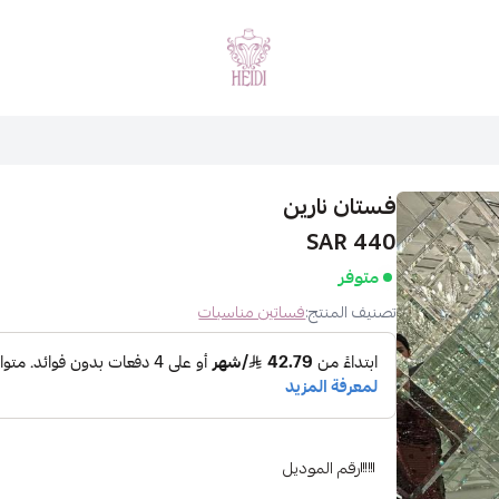
هايدي فاشن
فستان نارين
440 SAR
متوفر
تصنيف المنتج:
فساتين مناسبات
رقم الموديل