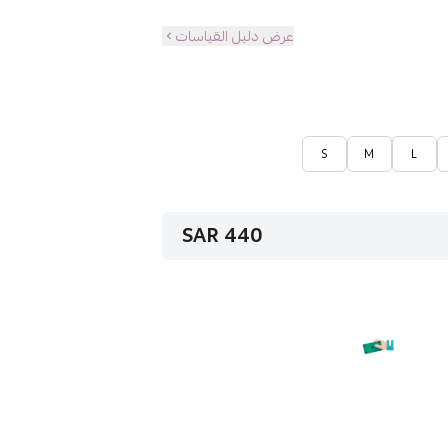
عرض دليل القياسات
S
M
L
440 SAR