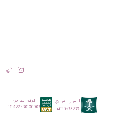
الرقم الضريبي
السجل التجاري
311422780100003
4030536239