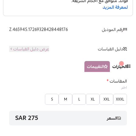
رقم الموديل
Z.465945.17269328428448176
دليل القياسات
عرض دليل القياسات
الخيارات
التقييمات
المقاسات
*
اختر
S
M
L
XL
XXL
XXXL
275 SAR
السعر