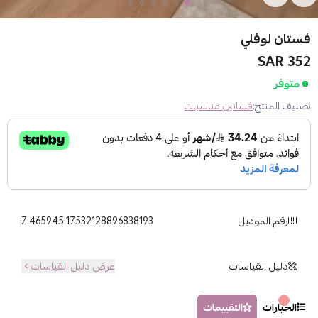
فستان لوفلي
352 SAR
متوفر
تصنيف المنتج:
فساتين مناسبات
رقم الموديل
Z.465945.17532128896838193
دليل القياسات
عرض دليل القياسات
الخيارات
التقييمات