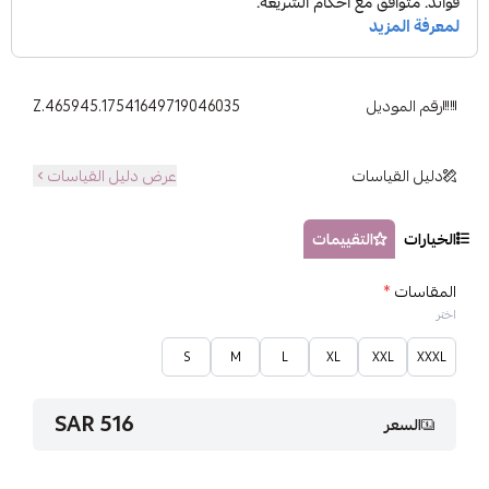
رقم الموديل
Z.465945.17541649719046035
دليل القياسات
عرض دليل القياسات
الخيارات
التقييمات
المقاسات
*
اختر
S
M
L
XL
XXL
XXXL
516 SAR
السعر