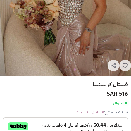
فستان كريستينا
516 SAR
متوفر
تصنيف المنتج:
فساتين مناسبات