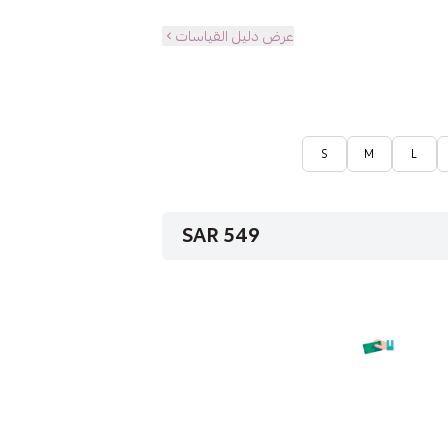
عرض دليل القياسات
S
M
L
549 SAR