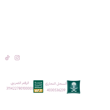
الرقم الضريبي
السجل التجاري
311422780100003
4030536239