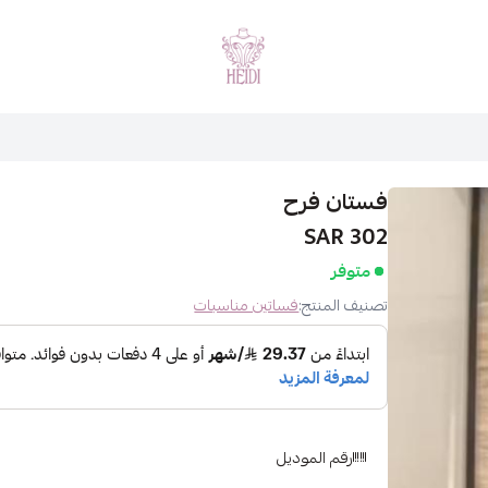
هايدي فاشن
فستان فرح
302 SAR
متوفر
تصنيف المنتج:
فساتين مناسبات
رقم الموديل