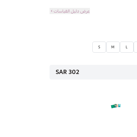
عرض دليل القياسات
S
M
L
302 SAR