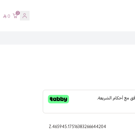
0
0
Z.465945.17516383266644204