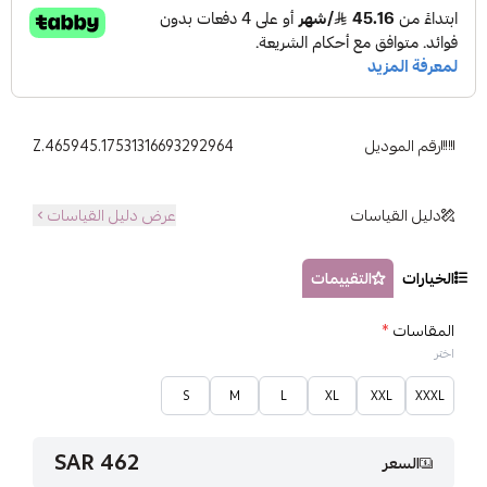
رقم الموديل
Z.465945.17531316693292964
دليل القياسات
عرض دليل القياسات
الخيارات
التقييمات
المقاسات
*
اختر
S
M
L
XL
XXL
XXXL
462 SAR
السعر