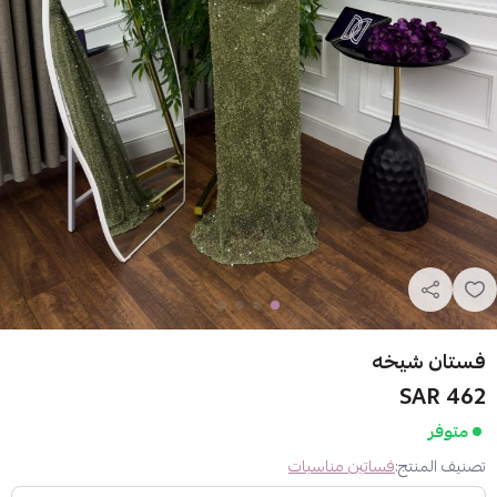
فستان شيخه
462 SAR
متوفر
تصنيف المنتج:
فساتين مناسبات