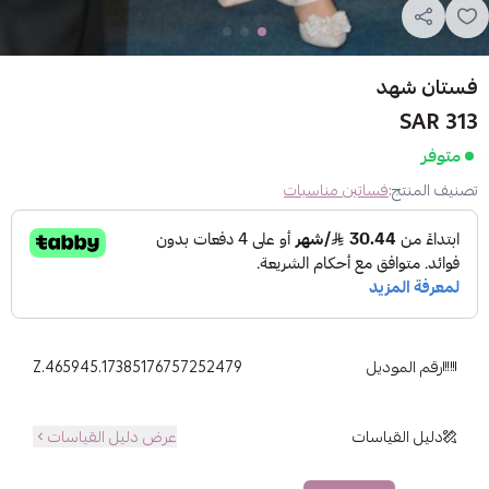
فستان شهد
313 SAR
متوفر
تصنيف المنتج:
فساتين مناسبات
رقم الموديل
Z.465945.17385176757252479
دليل القياسات
عرض دليل القياسات