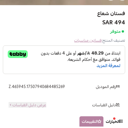
فستان شعاع
494 SAR
متوفر
تصنيف المنتج:
فساتين مناسبات
رقم الموديل
Z.465945.17507940684485269
دليل القياسات
عرض دليل القياسات
الخيارات
التقييمات