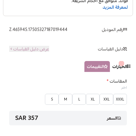
رقم الموديل
Z.465945.17505327187019444
دليل القياسات
عرض دليل القياسات
الخيارات
التقييمات
المقاسات
*
اختر
S
M
L
XL
XXL
XXXL
357 SAR
السعر