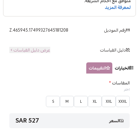
رقم الموديل
Z.465945.17499327645181208
دليل القياسات
عرض دليل القياسات
الخيارات
التقييمات
المقاسات
*
اختر
S
M
L
XL
XXL
XXXL
527 SAR
السعر