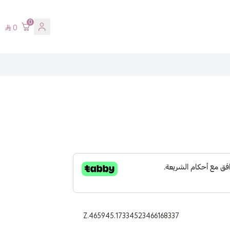
0
0
Z.465945.17334523466168337