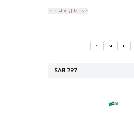
عرض دليل القياسات
S
M
L
297 SAR