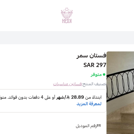
هايدي فاشن
فستان سمر
297 SAR
متوفر
تصنيف المنتج:
فساتين مناسبات
رقم الموديل