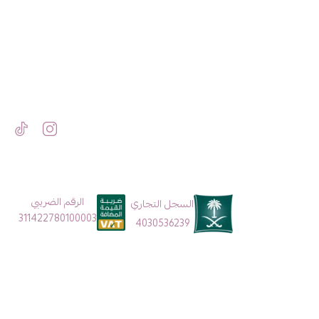
الرقم الضريبي
السجل التجاري
311422780100003
4030536239