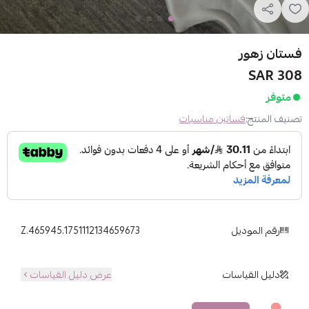
فستان زهور
308 SAR
متوفر
تصنيف المنتج:
فساتين مناسبات
رقم الموديل
Z.465945.1751112134659673
دليل القياسات
عرض دليل القياسات