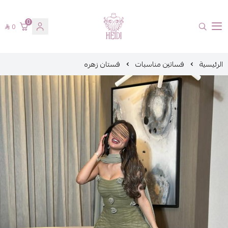
0
0
هايدي فاشن
الرئيسية
فساتين مناسبات
فستان زهره