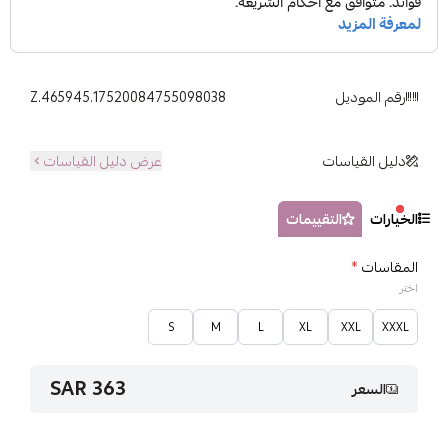
رقم الموديل
Z.465945.17520084755098038
دليل القياسات
عرض دليل القياسات
الخيارات
التقييمات
المقاسات
*
اختر
S
M
L
XL
XXL
XXXL
363 SAR
السعر