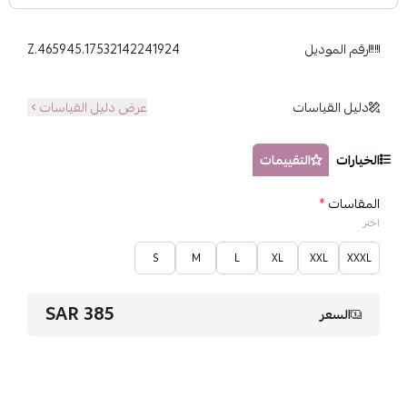
رقم الموديل
Z.465945.17532142241924
دليل القياسات
عرض دليل القياسات
الخيارات
التقييمات
المقاسات
*
اختر
S
M
L
XL
XXL
XXXL
385 SAR
السعر