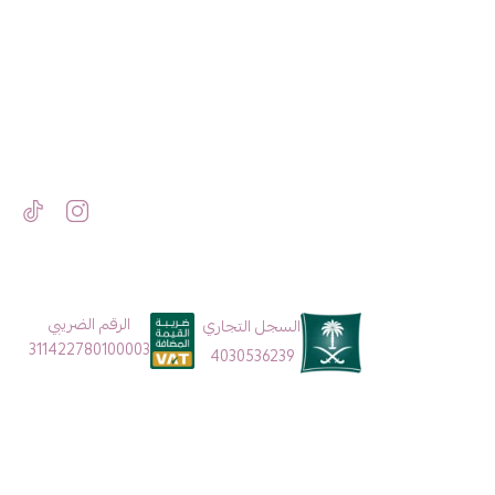
الرقم الضريبي
السجل التجاري
311422780100003
4030536239