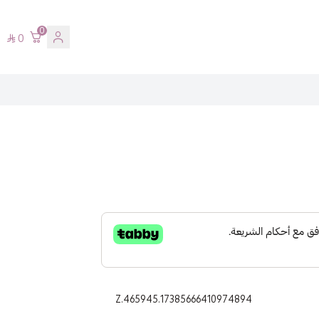
0
0
Z.465945.17385666410974894