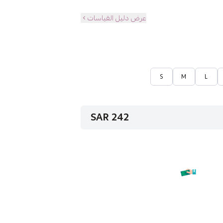
عرض دليل القياسات
S
M
L
242 SAR