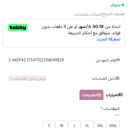
متوفر
تصنيف المنتج:
فساتين مناسبات
رقم الموديل
Z.465945.17541702206049829
دليل القياسات
عرض دليل القياسات
الخيارات
التقييمات
المقاسات
*
اختر
S
M
L
XL
XXL
XXXL