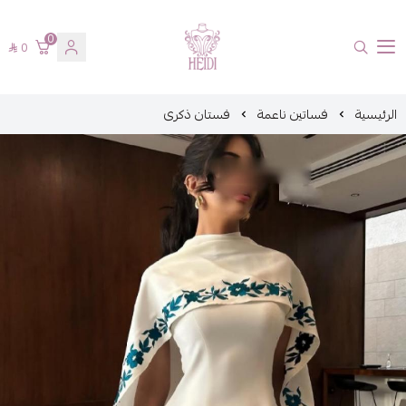
0
0
هايدي فاشن
الرئيسية
فساتين ناعمة
فستان ذكرى