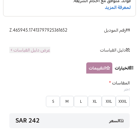
رقم الموديل
Z.465945.17413797925361652
دليل القياسات
عرض دليل القياسات
الخيارات
التقييمات
المقاسات
*
اختر
S
M
L
XL
XXL
XXXL
242 SAR
السعر