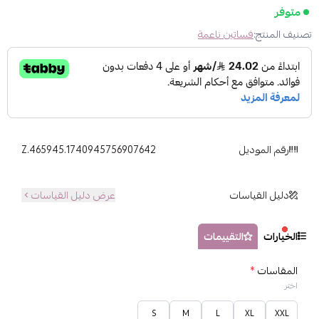
متوفر
تصنيف المنتج:
فساتين ناعمة
رقم الموديل
Z.465945.1740945756907642
دليل القياسات
عرض دليل القياسات
الخيارات
التقييمات
المقاسات
*
اختر
S
M
L
XL
XXL