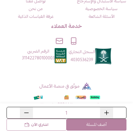
سياسة الاستبدال والإسترجاع
تواصل معنا
سياسة الخصوصية
من نحن
الأسئلة الشائعة
غرفة القياسات الذكية
خدمة العملاء
الرقم الضريبي
السجل التجاري
311422780100003
4030536239
موثّق في منصة الأعمال
الحقوق محفوظة | 2026
هايدي فاشن
أضف للسلة
اشتري الآن