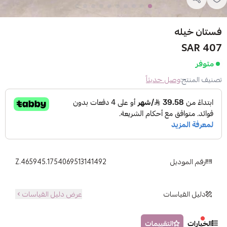
فستان خيله
407 SAR
متوفر
تصنيف المنتج:
وصل حديثاً
رقم الموديل
Z.465945.1754069513141492
دليل القياسات
عرض دليل القياسات
الخيارات
التقييمات