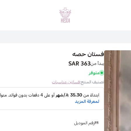
هايدي فاشن
فستان حصه
363 SAR
يبدأ من
متوفر
تصنيف المنتج:
فساتين مناسبات
رقم الموديل