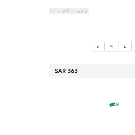
عرض دليل القياسات
S
M
L
363 SAR