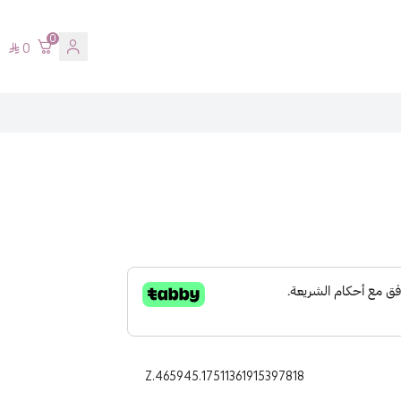
0
0
Z.465945.17511361915397818