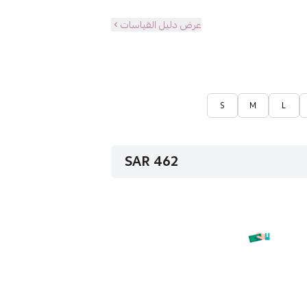
عرض دليل القياسات
S
M
L
462 SAR