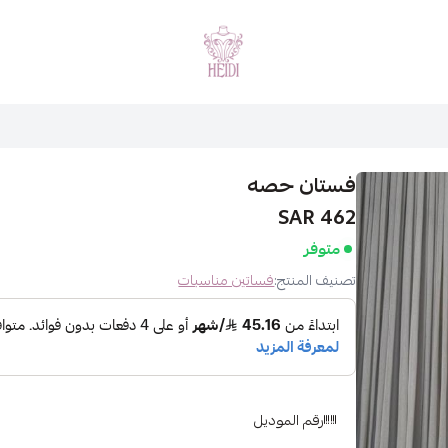
هايدي فاشن
فستان حصه
462 SAR
متوفر
تصنيف المنتج:
فساتين مناسبات
رقم الموديل