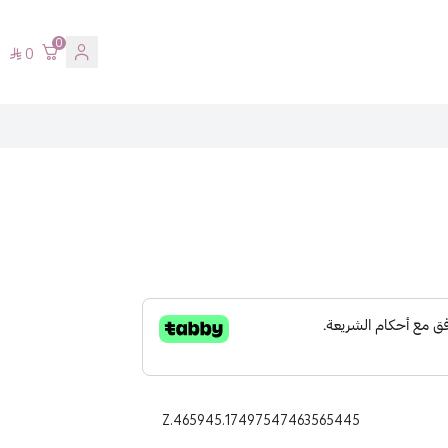
0
0
Z.465945.17497547463565445