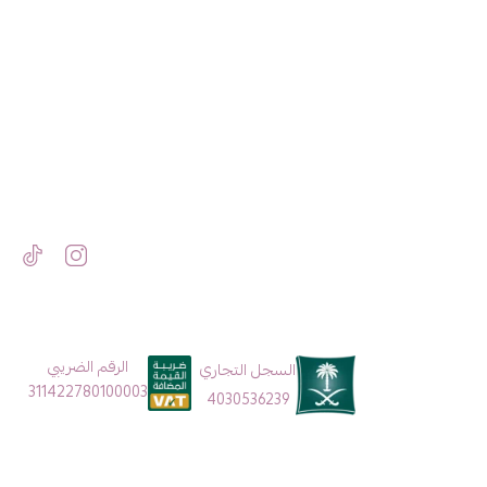
الرقم الضريبي
السجل التجاري
311422780100003
4030536239