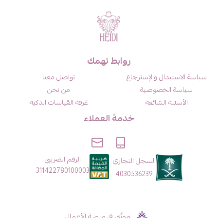
روابط تهمك
سياسة الاستبدال والإسترجاع
تواصل معنا
سياسة الخصوصية
من نحن
الأسئلة الشائعة
غرفة القياسات الذكية
خدمة العملاء
الرقم الضريبي
السجل التجاري
311422780100003
4030536239
موثّق في منصة الأعمال