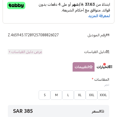
رقم الموديل
Z.465945.17289257088826027
دليل القياسات
عرض دليل القياسات
الخيارات
التقييمات
المقاسات
*
اختر
S
M
L
XL
XXL
XXXL
385 SAR
السعر