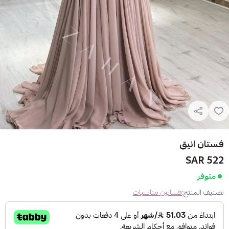
فستان انيق
522 SAR
متوفر
تصنيف المنتج:
فساتين مناسبات