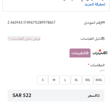
رقم الموديل
Z.465945.17496715289978657
دليل القياسات
عرض دليل القياسات
الخيارات
التقييمات
المقاسات
*
اختر
S
M
L
XL
XXL
XXXL
522 SAR
السعر