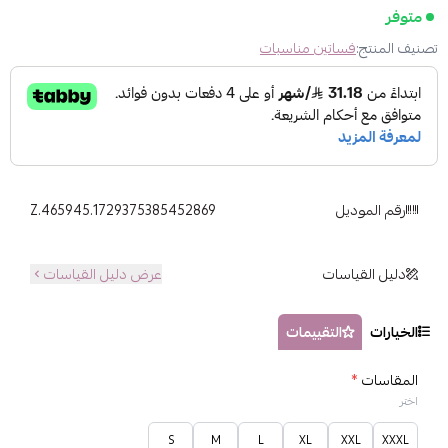
متوفر
تصنيف المنتج:
فساتين مناسبات
رقم الموديل
Z.465945.1729375385452869
دليل القياسات
عرض دليل القياسات
الخيارات
التقييمات
المقاسات
*
اختر
S
M
L
XL
XXL
XXXL