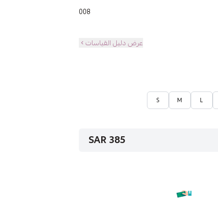
008
عرض دليل القياسات
S
M
L
385 SAR