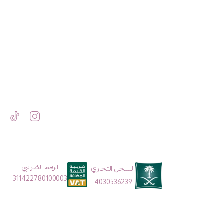
الرقم الضريبي
السجل التجاري
311422780100003
4030536239