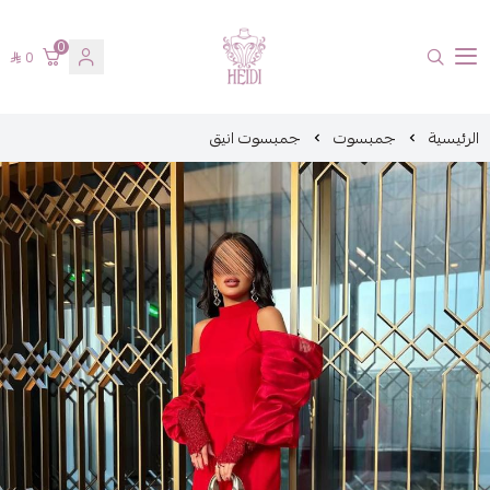
0
0
هايدي فاشن
الرئيسية
جمبسوت
جمبسوت انيق