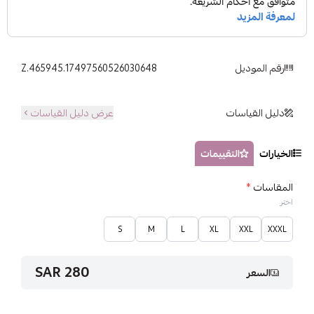
رقم الموديل
Z.465945.17497560526030648
دليل القياسات
عرض دليل القياسات
الخيارات
التقييمات
المقاسات
*
اختر
S
M
L
XL
XXL
XXXL
280 SAR
السعر